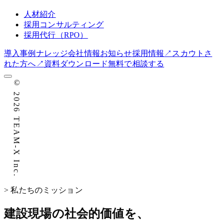
人材紹介
採用コンサルティング
採用代行（RPO）
導入事例
ナレッジ
会社情報
お知らせ
採用情報
↗
スカウトさ
れた方へ
↗
資料ダウンロード
無料で相談する
©
2026
TEAM-X Inc.
>
私たちのミッション
建設現場の社会的価値を、